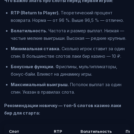
Что важно знать про слоты перед первой игрой:
RTP (Return to Player).
Теоретический процент
возврата. Норма — от 96 %. Выше 96,5 % — отлично.
Волатильность.
Частота и размер выплат. Низкая —
частые мелкие выигрыши. Высокая — редкие крупные.
Минимальная ставка.
Сколько игрок ставит за один
спин. В большинстве слотов лаки бир казино — 10 ₽.
Бонусные функции.
Фриспины, мультипликаторы,
бонус-байи. Влияют на динамику игры.
Максимальный выигрыш.
Потолок выплат за один
спин. Указан в правилах слота.
Рекомендации новичку — топ-5 слотов казино лаки
бир для старта:
Слот
RTP
Волатильность
Поч