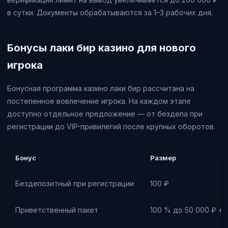
в сутки. Документы обрабатываются за 1–3 рабочих дня.
Бонусы лаки бир казино для нового
игрока
Бонусная программа казино лаки бир рассчитана на
постепенное вовлечение игрока. На каждом этапе
доступно отдельное предложение — от бездепа при
регистрации до VIP-привилегий после крупных оборотов.
Бонус
Размер
Бездепозитный при регистрации
100 ₽
Приветственный пакет
100 % до 50 000 ₽ + 