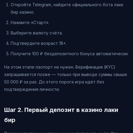
Откройте Telegram, найдите официального бота лаки
бир казино.
Нажмите «Старт».
Выберите валюту счёта.
Подтвердите возраст 18+.
Получите 100 ₽ бездепозитного бонуса автоматически.
На этом этапе паспорт не нужен. Верификация (KYC)
запрашивается позже — только при выводе суммы свыше
50 000 ₽ за раз. До этого порога игра идёт без
подтверждения личности.
Шаг 2. Первый депозит в казино лаки
бир