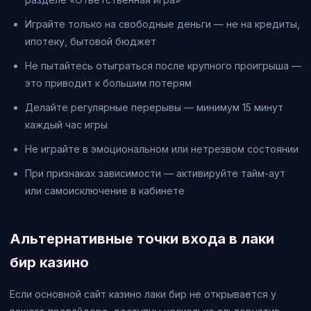
Играйте только на свободные деньги — не на кредиты,
ипотеку, бытовой бюджет
Не пытайтесь отыграться после крупного проигрыша —
это приводит к большим потерям
Делайте регулярные перерывы — минимум 15 минут
каждый час игры
Не играйте в эмоциональном или нетрезвом состоянии
При признаках зависимости — активируйте тайм-аут
или самоисключение в кабинете
Альтернативные точки входа в лаки
бир казино
Если основной сайт казино лаки бир не открывается у