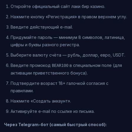
Откройте официальный сайт лаки бир казино.
Нажмите кнопку «Регистрация» в правом верхнем углу.
Введите действующий e-mail.
Придумайте пароль — минимум 8 символов, латиница,
цифры и буквы разного регистра.
Выберите валюту счёта — рубль, доллар, евро, USDT.
Введите промокод
в специальном поле (для
BEAR100
активации приветственного бонуса).
Подтвердите возраст 18+ галочкой согласия с
правилами.
Нажмите «Создать аккаунт».
Активируйте e-mail по ссылке из письма.
Через Telegram-бот (самый быстрый способ):