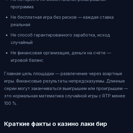
программа
Не бесплатная игра без рисков — каждая ставка
реальная
Не способ гарантированного заработка, исход
случайный
Не финансовая организация, деньги на счёте —
игровой баланс
Главная цель площадки — развлечение через азартные
игры. Финансовые результаты непредсказуемы. Длинные
серии могут заканчиваться выигрышем или проигрышем —
это нормальная математика случайной игры с RTP менее
100 %.
Краткие факты о казино лаки бир