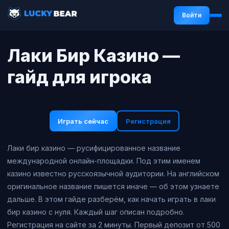
Войти
Лаки Бир Казино —
гайд для игрока
Играть сейчас
Регистрация
Лаки бир казино — русифицированное название
международной онлайн-площадки. Под этим именем
казино известно русскоязычной аудитории. На английском
оригинальное название пишется иначе — об этом узнаете
дальше. В этом гайде разберём, как начать играть в лаки
бир казино с нуля. Каждый шаг описан подробно.
Регистрация на сайте за 2 минуты. Первый депозит от 500