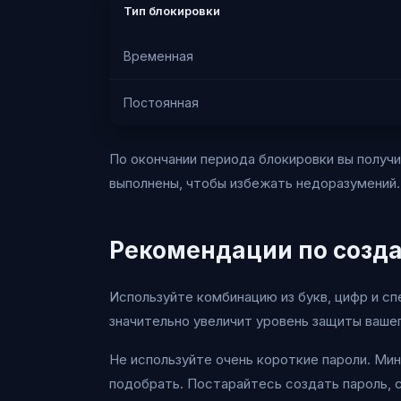
Тип блокировки
Временная
Постоянная
По окончании периода блокировки вы получи
выполнены, чтобы избежать недоразумений.
Рекомендации по созд
Используйте комбинацию из букв, цифр и с
значительно увеличит уровень защиты вашег
Не используйте очень короткие пароли. Ми
подобрать. Постарайтесь создать пароль, 