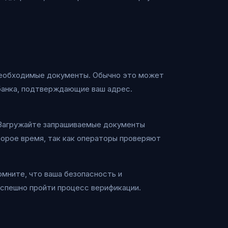
 необходимые документы. Обычно это может
 банка, подтверждающие ваш адрес.
 Загружайте запрашиваемые документы
орое время, так как операторы проверяют
омните, что ваша безопасность и
спешно пройти процесс верификации.