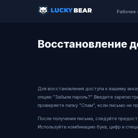
Рабочее 
Восстановление до
Для восстановления доступа к вашему аккау
опцию "Забыли пароль?" Введите зарегистр
проверяете папку "Спам", если письмо не п
После получения письма, следуйте предост
Используйте комбинацию букв, цифр и спец