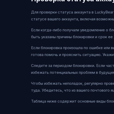
Для проверки статуса аккаунта в LuckyBea
статусе вашего аккаунта, включая возможн
Если когда-либо получали уведомление о б
быть указаны причины блокировки и срок ее
Если блокировка произошла по ошибке или в
готова помочь и прояснить ситуацию. Укаж
Следите за периодом блокировки. Если час
избежать потенциальных проблем в будуще
Чтобы избежать неполадок, регулярно пров
туда. Убедитесь, что из вашего почтового 
Таблица ниже содержит основные виды блок