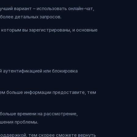
учший вариант – использовать онлайн-чат,
 более детальных запросов.
которым вы зарегистрированы, и основные
й аутентификацией или блокировка
Чем больше информации предоставите, тем
 больше времени на рассмотрение,
ешения проблемы.
 поддержкой, тем скорее сможете вернуть