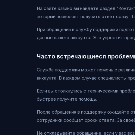
На сайте казино вы найдете раздел "Контак
который позволяет получить ответ сразу. 
При обращении в службу поддержки подгот
данные вашего аккаунта. Это упростит про
Часто встречающиеся проблем
Служба поддержки может помочь с различн
аккаунта. В каждом случае специалисты пр
Если вы столкнулись с техническими пробл
быстрее получите помощь.
После обращения в поддержку ожидайте отв
сотрудники сообщат сроки ответа. За свое
Не откладывайте обращение, если у вас во