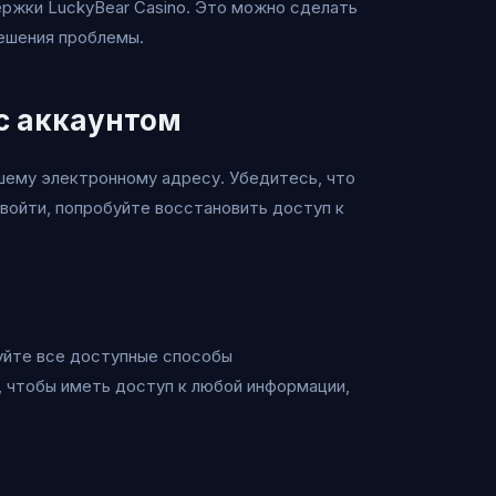
ержки LuckyBear Casino. Это можно сделать
решения проблемы.
с аккаунтом
ашему электронному адресу. Убедитесь, что
 войти, попробуйте восстановить доступ к
зуйте все доступные способы
, чтобы иметь доступ к любой информации,