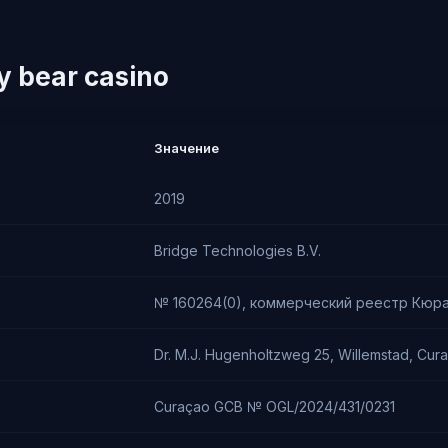
 bear casino
Значение
2019
Bridge Technologies B.V.
№ 160264(0), коммерческий реестр Кюр
Dr. M.J. Hugenholtzweg 25, Willemstad, Cur
Curaçao GCB № OGL/2024/431/0231