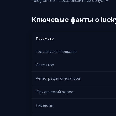
Telegram-бот с бездепозитным бонусом.
Ключевые факты о lucky
Параметр
Год запуска площадки
Оператор
Регистрация оператора
Юридический адрес
Лицензия