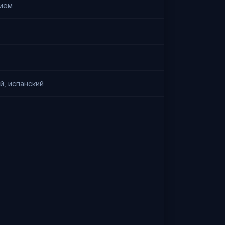
нием
й, испанский