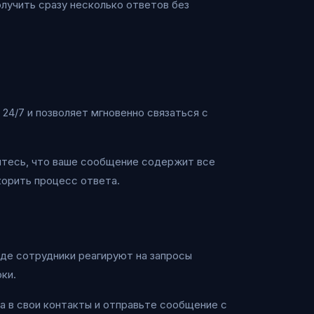
лучить сразу несколько ответов без
24/7 и позволяет мгновенно связаться с
итесь, что ваше сообщение содержит все
корить процесс ответа.
где сотрудники реагируют на запросы
ки.
а в свои контакты и отправьте сообщение с