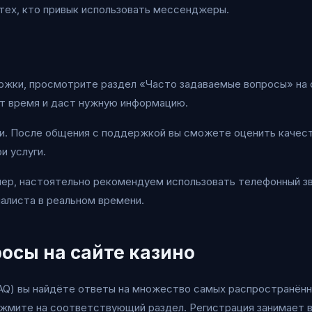
 тех, кто привык использовать мессенджеры.
ржки, просмотрите раздел «Часто задаваемые вопросы» на 
т время и даст нужную информацию.
зи. После общения с поддержкой вы сможете оценить качес
и услуги.
ер, настоятельно рекомендуем использовать телефонный зв
иалиста в реальном времени.
осы на сайте казино
AQ) вы найдёте ответы на множество самых распространённы
нажмите на соответствующий раздел. Регистрация занимает в