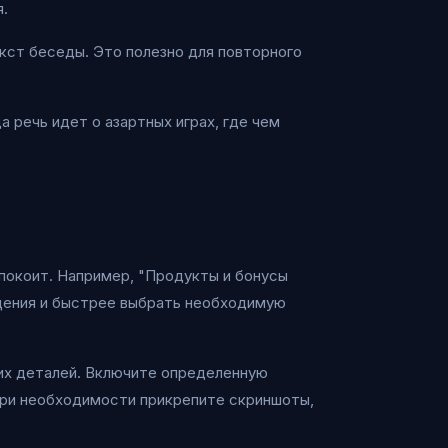
.
кст беседы. Это полезно для повторного
 речь идет о азартных играх, где чем
спокоит. Например, "Продукты и бонусы
ащения и быстрее выбрать необходимую
них деталей. Включите определенную
При необходимости прикрепите скриншоты,