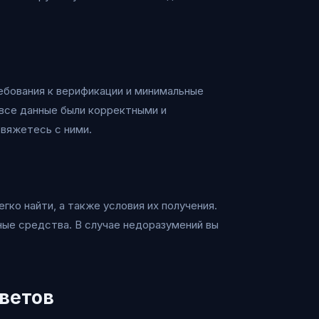
ебования к верификации и минимальные
 все данные были корректными и
свяжетесь с ними.
ко найти, а также условия их получения.
ные средства. В случае недоразумений вы
тветов