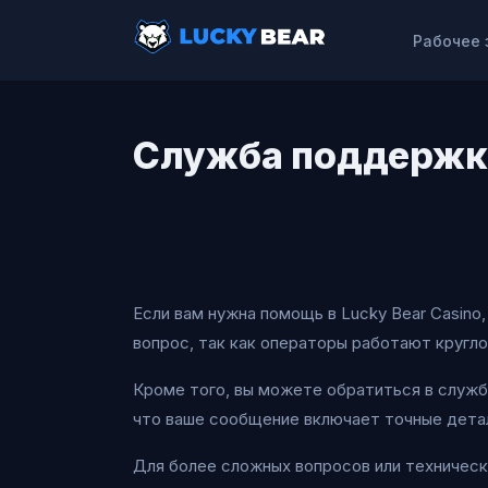
Рабочее 
Служба поддержки
Если вам нужна помощь в Lucky Bear Casino
вопрос, так как операторы работают кругло
Кроме того, вы можете обратиться в служб
что ваше сообщение включает точные дета
Для более сложных вопросов или техническ