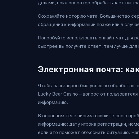
делами, пока оператор обрабатывает ваш з
Сохраняйте историю чата. Большинство сер
обращения к информации позже или в случа
Попробуйте использовать онлайн-чат для ре
быстрее вы получите ответ, тем лучше для 
Электронная почта: ка
Чтобы ваш запрос был успешно обработан, н
Lucky Bear Casino – вопрос от пользовате
информацию.
В основном теле письма опишите свою проб
информацию: дату игрока регистрации, ном
если это поможет объяснить ситуацию. На