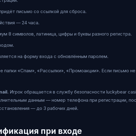
страции.
придёт письмо со ссылкой для сброса.
йствия — 24 часа.
ум 8 символов, латиница, цифры и буквы разного регистра.
водом.
ляется на форму входа с обновлённым паролем.
те папки «Спам», «Рассылки», «Промоакции». Если письмо не
ail.
Игрок обращается в службу безопасности luckybear casi
лнительным данным — номер телефона при регистрации, пос
сстановления — до 3 рабочих дней.
ификация при входе