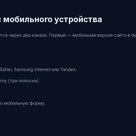
с мобильного устройства
ется через два канала. Первый — мобильная версия сайта в 
afari, Samsung Internet или Yandex.
лу (три полоски).
ую мобильную форму.